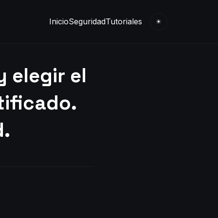
Inicio
Seguridad
Tutoriales
☀
 elegir el
tificado.
d.