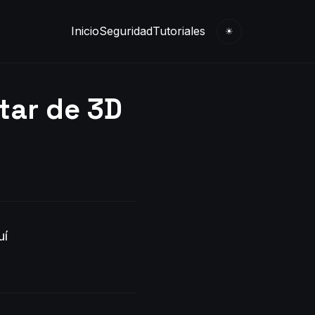
Inicio
Seguridad
Tutoriales
☀
utar de 3D
uí