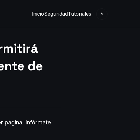
Inicio
Seguridad
Tutoriales
☀
mitirá
ente de
er página.
Infórmate