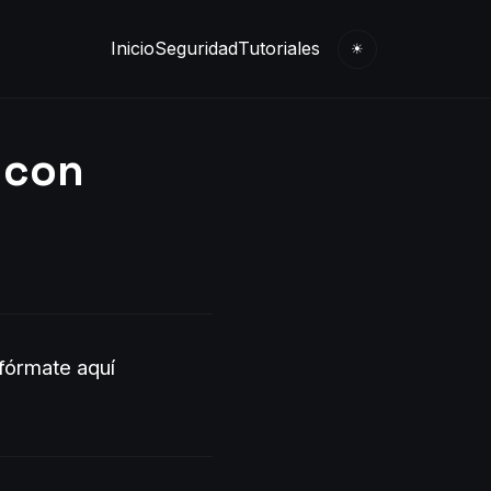
Inicio
Seguridad
Tutoriales
☀
 con
nfórmate aquí