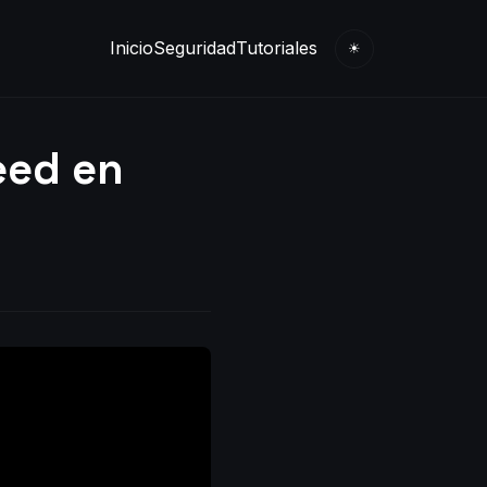
Inicio
Seguridad
Tutoriales
☀
eed en