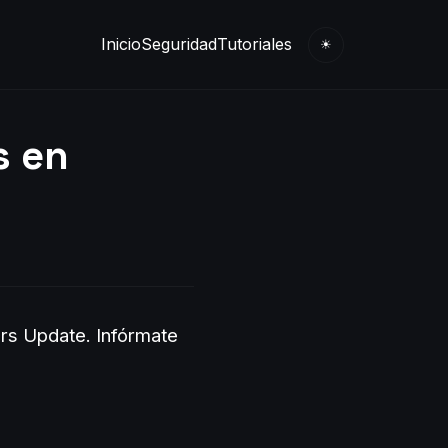
Inicio
Seguridad
Tutoriales
☀
s en
ors Update.
Infórmate